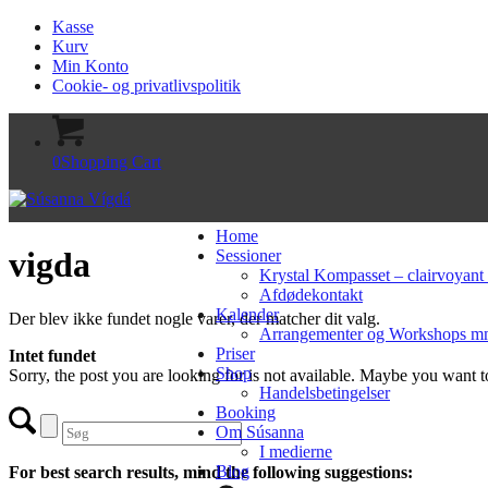
Kasse
Kurv
Min Konto
Cookie- og privatlivspolitik
0
Shopping Cart
Home
vigda
Sessioner
Krystal Kompasset – clairvoyant
Afdødekontakt
Kalender
Der blev ikke fundet nogle varer, der matcher dit valg.
Arrangementer og Workshops 
Priser
Intet fundet
Shop
Sorry, the post you are looking for is not available. Maybe you want 
Handelsbetingelser
Booking
Om Súsanna
I medierne
Blog
For best search results, mind the following suggestions: