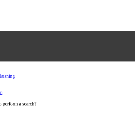
 læsning
mm
to perform a search?