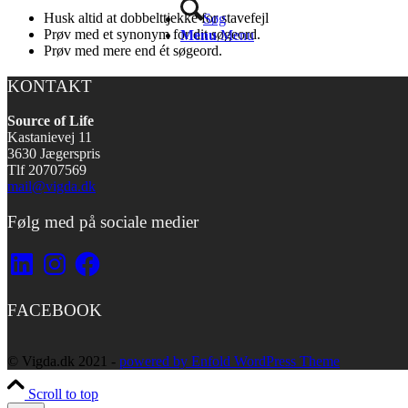
Husk altid at dobbelttjekke for stavefejl
Søg
Prøv med et synonym for dit søgeord.
Menu
Menu
Prøv med mere end ét søgeord.
KONTAKT
Source of Life
Kastanievej 11
3630 Jægerspris
Tlf 20707569
mail@vigda.dk
Følg med på sociale medier
LinkedIn
Instagram
Facebook
FACEBOOK
© Vigda.dk 2021 -
powered by Enfold WordPress Theme
Scroll to top