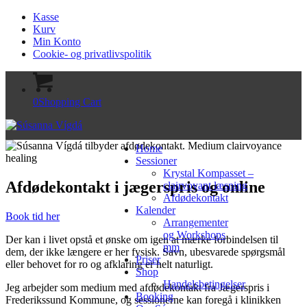
Kasse
Kurv
Min Konto
Cookie- og privatlivspolitik
0
Shopping Cart
Home
Sessioner
Krystal Kompasset –
Afdødekontakt i jægerspris og online
clairvoyant læsning
Afdødekontakt
Kalender
Book tid her
Arrangementer
og Workshops
Der kan i livet opstå et ønske om igen at mærke forbindelsen til
mm
dem, der ikke længere er her fysisk. Savn, ubesvarede spørgsmål
Priser
eller behovet for ro og afklaring er helt naturligt.
Shop
Handelsbetingelser
Jeg arbejder som medium med afdødekontakt fra Jægerspris i
Booking
Frederikssund Kommune, og sessionerne kan foregå i klinikken