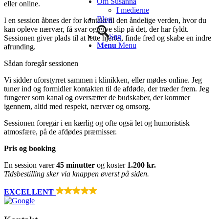
Om Súsanna
eller online.
I medierne
Blog
I en session åbnes der for kontakt til den åndelige verden, hvor du
kan opleve nærvær, få svar og give slip på det, der har fyldt.
Søg
Sessionen giver plads til at lette hjertet, finde fred og skabe en indre
Menu
Menu
afrunding.
Sådan foregår sessionen
Vi sidder uforstyrret sammen i klinikken, eller mødes online. Jeg
tuner ind og formidler kontakten til de afdøde, der træder frem. Jeg
fungerer som kanal og oversætter de budskaber, der kommer
igennem, altid med respekt, nærvær og omsorg.
Sessionen foregår i en kærlig og ofte også let og humoristisk
atmosfære, på de afdødes præmisser.
Pris og booking
En session varer
45 minutter
og koster
1.200 kr.
Tidsbestilling sker via knappen øverst på siden.
EXCELLENT