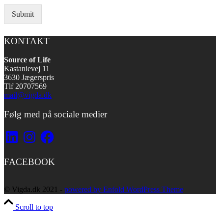
Submit
KONTAKT
Source of Life
Kastanievej 11
3630 Jægerspris
Tlf 20707569
mail@vigda.dk
Følg med på sociale medier
LinkedIn
Instagram
Facebook
FACEBOOK
© Vigda.dk 2021 -
powered by Enfold WordPress Theme
Scroll to top