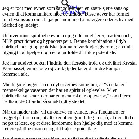
Søg
Jeg er født med evnen som sanddrømmer, en stærk sjette sans og
Menu
Menu
evnen til at kommunikere med de afdøde. Disse gaver har formet
min livsmission om at hjælpe andre med at navigere i deres liv med
klarhed og indsigt.
Ud over mine spirituelle evner er jeg uddannet lærer, mastercoach,
NLP-practitioner og hypnoterapeut. Denne kombination af dyb
spirituel indsigt og praktiske, jordnære værktøjer giver mig en unik
tilgang til at hjælpe dig med at udfolde dit fulde potentiale.
Jeg har udgivet bogen Findrik, den færøske trold og udviklet Krystal
Kompasset, en metode og værktøj der lader dit indre kompas
komme i tale.
Min tilgang bygger på en dyb overbevisning om, at “vi ikke er
menneskelige væsener, der har en spirituel oplevelse. Vi er
spirituelle væsener, der har en menneskelig oplevelse,” som Pierre
Teilhard de Chardin så smukt udtrykte det.
Når du møder mig, vil du opleve en kvinde, hvis fundament er
bygget på troen om, at alt sker af en grund. Jeg tror på, at der altid er
noget at lære, og at disse lærdomme kan hjælpe dig med at komme
tættere på dine drømme og dit højeste potentiale.