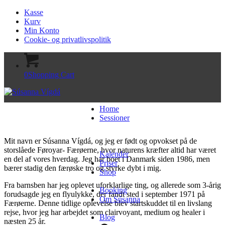
Kasse
Kurv
Min Konto
Cookie- og privatlivspolitik
0
Shopping Cart
Home
Sessioner
Mit navn er Súsanna Vígdá, og jeg er født og opvokset på de
storslåede Føroyar- Færøerne, hvor naturens kræfter altid har været
Kalender
en del af vores hverdag. Jeg har boet i Danmark siden 1986, men
Priser
bærer stadig den færøske tro og styrke dybt i mig.
Shop
Fra barnsben har jeg oplevet uforklarlige ting, og allerede som 3-årig
Booking
forudsagde jeg en flyulykke, der fandt sted i september 1971 på
Om Súsanna
Færøerne. Denne tidlige oplevelse blev startskuddet til en livslang
rejse, hvor jeg har arbejdet som clairvoyant, medium og healer i
Blog
næsten 25 år.