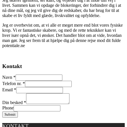
Jeg skærer igennem, ser klart, og vejleder dig i at finde din vej i
livet. Sammen kan vi opdage de blokeringer, der forhindrer dig i at
nå dine mål, og jeg vil give dig de redskaber, du har brug for til at
skabe et liv fyldt med glæde, livskvalitet og opfyldelse.
Jeg er overbevist om, at vi alle er meget mere end blot vores fysiske
krop. Vi er fantastiske skabere, og med de rette teknikker kan vi
hver især opnå det, vi ønsker. Det handler blot om at vide, hvordan
man gør. Jeg ser frem til at hjælpe dig på denne rejse mod dit fulde
potentiale.ne
Kontakt
Navn
*
Telefon nr.
*
Email
*
Din besked
*
Phone
Submit
KONTAKT