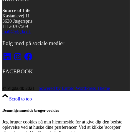
Source of Life
Kastanievej 11
3630 Jægerspris
Tlf 20707569
mail@vigda.dk
Følg med på sociale medier
LinkedIn
Instagram
Facebook
FACEBOOK
© Vigda.dk 2021 -
powered by Enfold WordPress Theme
Scroll to top
Denne hjemmeside bruger cookies
Jeg bruger cookies på min hjemmeside for at give dig den bedste
oplevelse ved at huske dine præferencer. Ved at klikke 'accepter'