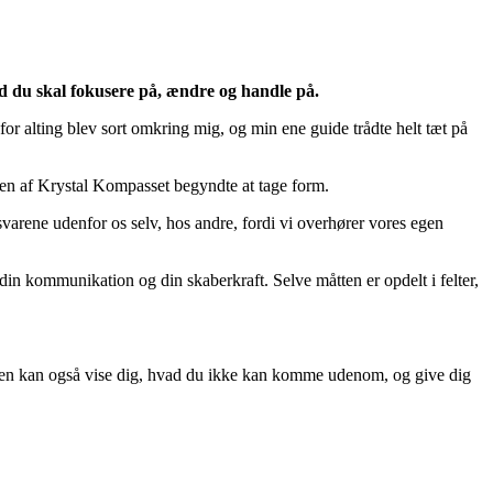
ad du skal fokusere på, ændre og handle på.
r alting blev sort omkring mig, og min ene guide trådte helt tæt på
gen af Krystal Kompasset begyndte at tage form.
varene udenfor os selv, hos andre, fordi vi overhører vores egen
 din kommunikation og din skaberkraft. Selve måtten er opdelt i felter,
. Den kan også vise dig, hvad du ikke kan komme udenom, og give dig