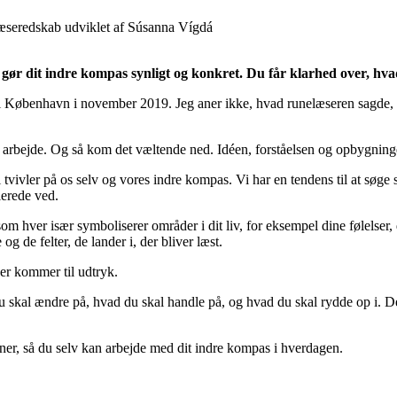
 gør dit indre kompas synligt og konkret. Du får klarhed over, hv
 København i november 2019. Jeg aner ikke, hvad runelæseren sagde, fo
a arbejde. Og så kom det væltende ned. Idéen, forståelsen og opbygnin
vivler på os selv og vores indre kompas. Vi har en tendens til at søge s
llerede ved.
som hver især symboliserer områder i dit liv, for eksempel dine følelser,
g de felter, de lander i, der bliver læst.
der kommer til udtryk.
 du skal ændre på, hvad du skal handle på, og hvad du skal rydde op i
ner, så du selv kan arbejde med dit indre kompas i hverdagen.