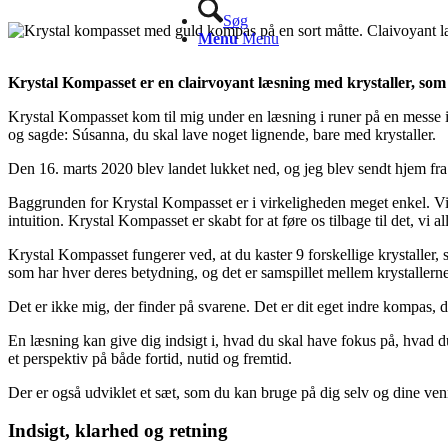
Søg
Menu
Menu
Krystal Kompasset er en clairvoyant læsning med krystaller, som
Krystal Kompasset kom til mig under en læsning i runer på en messe i
og sagde: Súsanna, du skal lave noget lignende, bare med krystaller.
Den 16. marts 2020 blev landet lukket ned, og jeg blev sendt hjem fr
Baggrunden for Krystal Kompasset er i virkeligheden meget enkel. Vi t
intuition. Krystal Kompasset er skabt for at føre os tilbage til det, vi a
Krystal Kompasset fungerer ved, at du kaster 9 forskellige krystaller, 
som har hver deres betydning, og det er samspillet mellem krystallerne o
Det er ikke mig, der finder på svarene. Det er dit eget indre kompas, 
En læsning kan give dig indsigt i, hvad du skal have fokus på, hvad
et perspektiv på både fortid, nutid og fremtid.
Der er også udviklet et sæt, som du kan bruge på dig selv og dine ven
Indsigt, klarhed og retning