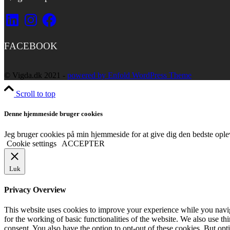
LinkedIn
Instagram
Facebook
FACEBOOK
© Vigda.dk 2021 -
powered by Enfold WordPress Theme
Scroll to top
Denne hjemmeside bruger cookies
Jeg bruger cookies på min hjemmeside for at give dig den bedste opleve
Cookie settings
ACCEPTER
Luk
Privacy Overview
This website uses cookies to improve your experience while you naviga
for the working of basic functionalities of the website. We also use t
consent. You also have the option to opt-out of these cookies. But op