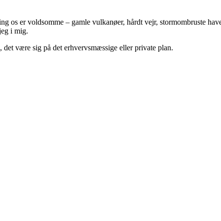
ng os er voldsomme – gamle vulkanøer, hårdt vejr, stormombruste have og 
jeg i mig.
n, det være sig på det erhvervsmæssige eller private plan.