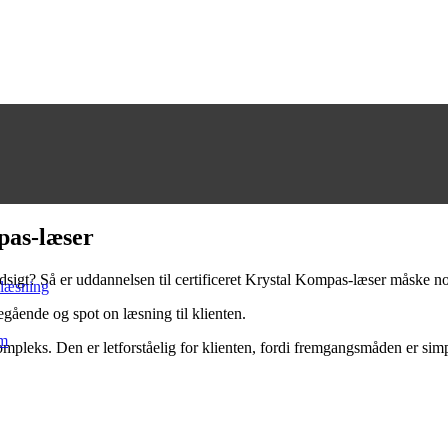
pas-læser
sigt? Så er uddannelsen til certificeret Krystal Kompas-læser måske no
 læsning
ående og spot on læsning til klienten.
mm
pleks. Den er letforståelig for klienten, fordi fremgangsmåden er simp