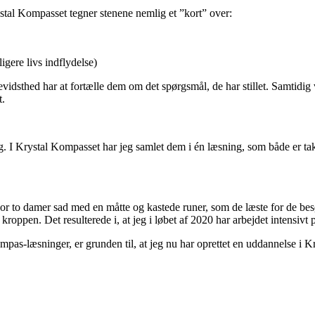
stal Kompasset tegner stenene nemlig et ”kort” over:
igere livs indflydelse)
vidsthed har at fortælle dem om det spørgsmål, de har stillet. Samtidi
t.
ig. I Krystal Kompasset har jeg samlet dem i én læsning, som både er takt
 to damer sad med en måtte og kastede runer, som de læste for de besøg
 kroppen. Det resulterede i, at jeg i løbet af 2020 har arbejdet intensivt
pas-læsninger, er grunden til, at jeg nu har oprettet en uddannelse i 