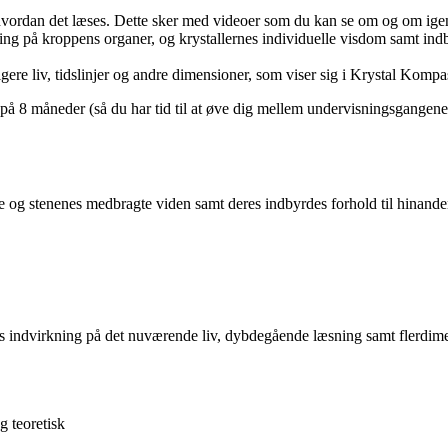
ordan det læses. Dette sker med videoer som du kan se om og om ige
ng på kroppens organer, og krystallernes individuelle visdom samt indb
igere liv, tidslinjer og andre dimensioner, som viser sig i Krystal Kompa
på 8 måneder (så du har tid til at øve dig mellem undervisningsgangene).
ne og stenenes medbragte viden samt deres indbyrdes forhold til hinand
eres indvirkning på det nuværende liv, dybdegående læsning samt flerdim
 teoretisk