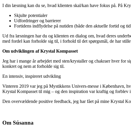
I din læsning kan du se, hvad klienten skal/kan have fokus på. På Kry
Skjulte potentialer
Udfordringer og barrierer
Fortidens indflydelse på nutiden (både den aktuelle fortid og tidl
Ud fra læsningen har du og klienten en dialog om, hvad deres underbe
med fordel kan forholde sig til, i forhold til det spørgsmål, de har stille
Om udviklingen af Krystal Kompasset
Jeg har i mange år arbejdet med sten/krystaller og chakraer hver for s
konkret og nem at forholde sig til.
En intensiv, inspireret udvikling
Vinteren 2019 var jeg på Mystikkens Univers-messe i København, hvor
Krystal Kompasset til mig – og den inspiration var kraftig og forblev i
Den overvældende positive feedback, jeg har fået på mine Krystal Kom
Om Súsanna