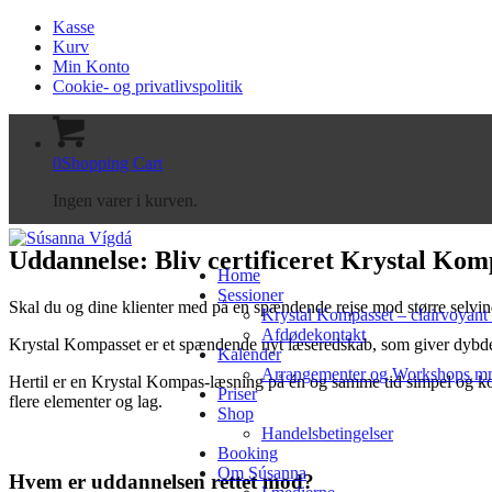
Kasse
Kurv
Min Konto
Cookie- og privatlivspolitik
0
Shopping Cart
Ingen varer i kurven.
Uddannelse: Bliv certificeret Krystal Kom
Home
Sessioner
Skal du og dine klienter med på en spændende rejse mod større selvind
Krystal Kompasset – clairvoyant
Afdødekontakt
Krystal Kompasset er et spændende nyt læseredskab, som giver dybdeg
Kalender
Arrangementer og Workshops 
Hertil er en Krystal Kompas-læsning på én og samme tid simpel og kom
Priser
flere elementer og lag.
Shop
Handelsbetingelser
Booking
Om Súsanna
Hvem er uddannelsen rettet mod?