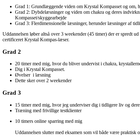
Grad 1
: Grundlæggende viden om Krystal Kompasset og om, hv
Grad 2
: Dybdelæsninger og viden om chakra og deres indvirkni
Kompasset/skyggearbejde
Grad 3
: Flerdimensionelle læsninger, herunder læsninger af tidl
Uddannelsen løber altså over 3 weekender (45 timer) der er spredt ud 
certificeret Krystal Kompas-læser.
Grad 2
20 timer med mig, hvor du bliver undervist i chakra, krystaller
Dig i Krystal Kompasset.
Øvelser i læsning
Dette sker over 2 weekender
Grad 3
15 timer med mig, hvor jeg underviser dig i tidligere liv og d
Træning med frivillige testklienter
10 timers online sparring med mig
Uddannelsen slutter med eksamen som vil både være praktisk og