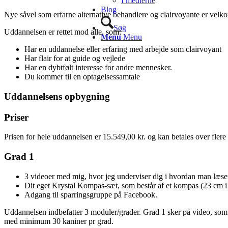
I medierne
Blog
Nye såvel som erfarne alternative behandlere og clairvoyante er vel
Søg
Uddannelsen er rettet mod alle, som:
Menu
Menu
Har en uddannelse eller erfaring med arbejde som clairvoyant
Har flair for at guide og vejlede
Har en dybtfølt interesse for andre mennesker.
Du kommer til en optagelsessamtale
Uddannelsens opbygning
Priser
Prisen for hele uddannelsen er 15.549,00 kr. og kan betales over flere 
Grad 1
3 videoer med mig, hvor jeg underviser dig i hvordan man læse
Dit eget Krystal Kompas-sæt, som består af et kompas (23 cm i d
Adgang til sparringsgruppe på Facebook.
Uddannelsen indbefatter 3 moduler/grader. Grad 1 sker på video, som 
med minimum 30 kaniner pr grad.