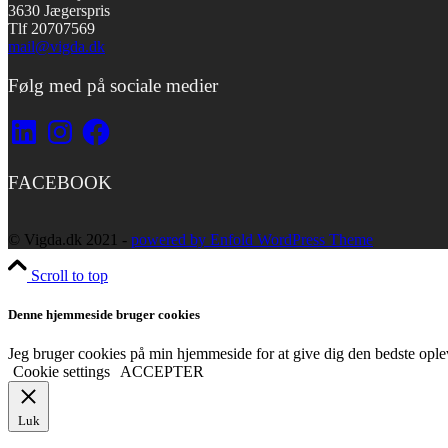
3630 Jægerspris
Tlf 20707569
mail@vigda.dk
Følg med på sociale medier
LinkedIn
Instagram
Facebook
FACEBOOK
© Vigda.dk 2021 -
powered by Enfold WordPress Theme
Scroll to top
Denne hjemmeside bruger cookies
Jeg bruger cookies på min hjemmeside for at give dig den bedste opleve
Cookie settings
ACCEPTER
Luk