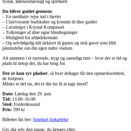
fysisk, følelsesmæssigt og spirituelt.
Du bliver guidet gennem:
– En meditativ rejse ind i hjertet
– Clairvoyante budskaber og kontakt til dine guider
– Læsninger i Krystal Kompasset
– Tolkninger af dine egne blindtegninger
– Mulighed for afdødekontakt
– Og selvfølgelig lidt lækkert til ganen og små gaver som blid
påmindelse om din egen indre visdom
Alt sammen i et nærende, trygt og sanseligt rum – hvor der er tid og
plads til netop det, du har brug for.
Der er kun syv pladser
, så hver deltager får den opmærksomhed,
de fortjener.
Måske er det nu, det er din tur til at tage imod?
Dato:
Lørdag den 29. juni
Tid:
13.00–16.00
Sted:
Frederikssund
Pris:
599 kr
Billetter fås her:
Spirituel forkælelse
Giv dig selv den pause, du længes efter.