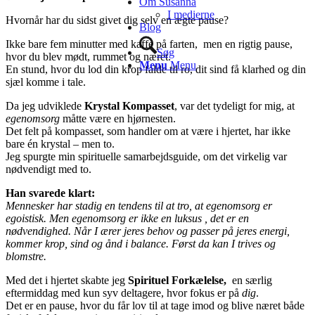
Om Súsanna
I medierne
Hvornår har du sidst givet dig selv en ægte pause?
Blog
Ikke bare fem minutter med kaffe på farten, men en rigtig pause,
Søg
hvor du blev mødt, rummet og næret.
Menu
Menu
En stund, hvor du lod din krop falde til ro, dit sind få klarhed og din
sjæl komme i tale.
Da jeg udviklede
Krystal Kompasset
, var det tydeligt for mig, at
egenomsorg
måtte være en hjørnesten.
Det felt på kompasset, som handler om at være i hjertet, har ikke
bare én krystal – men to.
Jeg spurgte min spirituelle samarbejdsguide, om det virkelig var
nødvendigt med to.
Han svarede klart:
Mennesker har stadig en tendens til at tro, at egenomsorg er
egoistisk. Men egenomsorg er ikke en luksus , det er en
nødvendighed. Når I ærer jeres behov og passer på jeres energi,
kommer krop, sind og ånd i balance. Først da kan I trives og
blomstre.
Med det i hjertet skabte jeg
Spirituel Forkælelse,
en særlig
eftermiddag med kun syv deltagere, hvor fokus er på
dig
.
Det er en pause, hvor du får lov til at tage imod og blive næret både