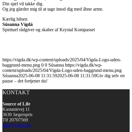
Din sjæl vil takke dig.
Og jeg glæder mig til at tage imod dig med åbne arme.
Kærlig hilsen
Súsanna Vígdá
Spirituel rådgiver og skaber af Krystal Kompasset
https://vigda.dk/wp-content/uploads/2025/04/Vigda-Logo-uden-
baggrund-menu.png
0
0
Súsanna
https://vigda.dk/wp-
content/uploads/2025/04/Vigda-Logo-uden-baggrund-menu.png
Súsanna
2025-06-08 11:31:59
2025-06-08 11:31:59
Giv dig selv en
pause – det fortjener du!
KONTAKT
Source of Life
Kastanievej 11
3630 Jægerspris
Tlf 20707569
mail@vigda.dk