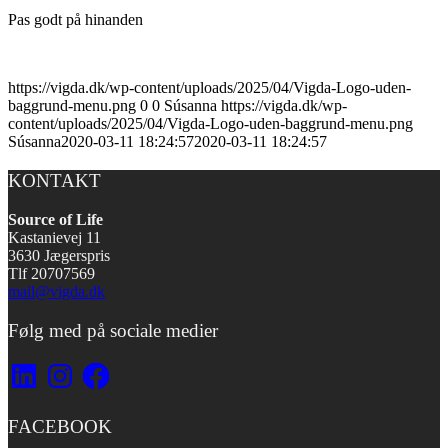
Pas godt på hinanden
https://vigda.dk/wp-content/uploads/2025/04/Vigda-Logo-uden-
baggrund-menu.png
0
0
Súsanna
https://vigda.dk/wp-
content/uploads/2025/04/Vigda-Logo-uden-baggrund-menu.png
Súsanna
2020-03-11 18:24:57
2020-03-11 18:24:57
KONTAKT
Source of Life
Kastanievej 11
3630 Jægerspris
Tlf 20707569
mail@vigda.dk
Følg med på sociale medier
LinkedIn
Instagram
Facebook
FACEBOOK