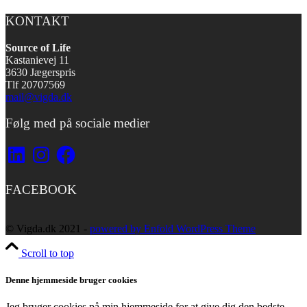
KONTAKT
Source of Life
Kastanievej 11
3630 Jægerspris
Tlf 20707569
mail@vigda.dk
Følg med på sociale medier
LinkedIn
Instagram
Facebook
FACEBOOK
© Vigda.dk 2021 -
powered by Enfold WordPress Theme
Scroll to top
Denne hjemmeside bruger cookies
Jeg bruger cookies på min hjemmeside for at give dig den bedste