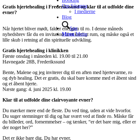
Booking
Om Súsanna
Gratis hjertehealing i Frederikssund og klar til at udfolde dine
I medierne
evner?
Blog
Søg
Når hjertet bliver mødt, falder energien til ro. I denne måneds
Menu
Menu
nyhedsbrev får du en invitation til et kærligt rum, og måske også et
lille skub i retning af din spirituelle udvikling.
Gratis hjertehealing i klinikken
Første onsdag i måneden kl. 19.00 til 21.00
Havnegade 28B, Frederikssund
Bente, Malene og jeg inviterer dig til en aften med hjertevarme, ro
og dyb healing. Det er gratis, du skal bare komme med et åbent sind
og et åbent hjerte.
Næste gang: 4. juni 2025 kl. 19.00
Klar til at udfolde dine clairvoyante evner?
Du mærker mere end de fleste. Du ved ting, uden at vide hvorfor.
Du suger stemninger til dig og har svært ved at finde ro. Måske får
du billeder, ord, fornemmelser – og tænker, “er det bare mig, eller er
der noget her?”
Det er ikke bare dig. Du har evner.