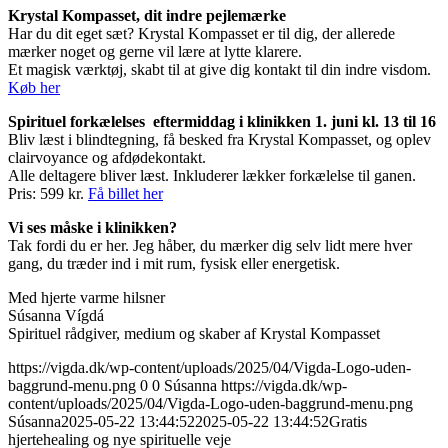
Krystal Kompasset, dit indre pejlemærke
Har du dit eget sæt? Krystal Kompasset er til dig, der allerede
mærker noget og gerne vil lære at lytte klarere.
Et magisk værktøj, skabt til at give dig kontakt til din indre visdom.
Køb her
Spirituel forkælelses eftermiddag i klinikken 1. juni kl. 13 til 16
Bliv læst i blindtegning, få besked fra Krystal Kompasset, og oplev
clairvoyance og afdødekontakt.
Alle deltagere bliver læst. Inkluderer lækker forkælelse til ganen.
Pris: 599 kr.
Få billet her
Vi ses måske i klinikken?
Tak fordi du er her. Jeg håber, du mærker dig selv lidt mere hver
gang, du træder ind i mit rum, fysisk eller energetisk.
Med hjerte varme hilsner
Súsanna Vígdá
Spirituel rådgiver, medium og skaber af Krystal Kompasset
https://vigda.dk/wp-content/uploads/2025/04/Vigda-Logo-uden-
baggrund-menu.png
0
0
Súsanna
https://vigda.dk/wp-
content/uploads/2025/04/Vigda-Logo-uden-baggrund-menu.png
Súsanna
2025-05-22 13:44:52
2025-05-22 13:44:52
Gratis
hjertehealing og nye spirituelle veje