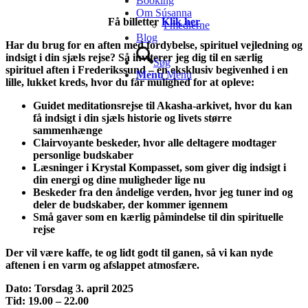
Booking
Om Súsanna
Få billetter
Klik her
I medierne
Blog
Har du brug for en aften med fordybelse, spirituel vejledning og
indsigt i din sjæls rejse? Så inviterer jeg dig til en særlig
Søg
spirituel aften i Frederikssund – en eksklusiv begivenhed i en
Menu
Menu
lille, lukket kreds, hvor du får mulighed for at opleve:
Guidet meditationsrejse til Akasha-arkivet, hvor du kan
få indsigt i din sjæls historie og livets større
sammenhænge
Clairvoyante beskeder, hvor alle deltagere modtager
personlige budskaber
Læsninger i Krystal Kompasset, som giver dig indsigt i
din energi og dine muligheder lige nu
Beskeder fra den åndelige verden, hvor jeg tuner ind og
deler de budskaber, der kommer igennem
Små gaver som en kærlig påmindelse til din spirituelle
rejse
Der vil være kaffe, te og lidt godt til ganen, så vi kan nyde
aftenen i en varm og afslappet atmosfære.
Dato: Torsdag 3. april 2025
Tid: 19.00 – 22.00