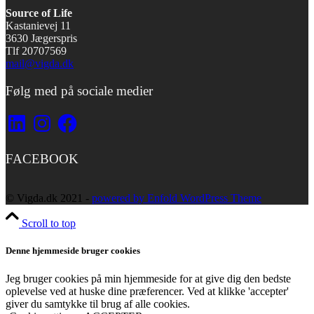
Source of Life
Kastanievej 11
3630 Jægerspris
Tlf 20707569
mail@vigda.dk
Følg med på sociale medier
LinkedIn
Instagram
Facebook
FACEBOOK
© Vigda.dk 2021 -
powered by Enfold WordPress Theme
Scroll to top
Denne hjemmeside bruger cookies
Jeg bruger cookies på min hjemmeside for at give dig den bedste
oplevelse ved at huske dine præferencer. Ved at klikke 'accepter'
giver du samtykke til brug af alle cookies.