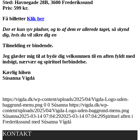
Sted: Havnegade 28B, 3600 Frederikssund
Pris: 599 kr.
Få billetter
Klik her
Der er kun syv pladser, og to af dem er allerede taget, så skynd
dig, hvis du vil sikre dig en
Tilmelding er bindende.
Jeg glæder mig til at byde dig velkommen til en aften fyldt med
indsigt, nærvær og spirituel forbindelse.
Kærlig hilsen
Súsanna Vígdá
https://vigda.dk/wp-content/uploads/2025/04/Vigda-Logo-uden-
baggrund-menu.png
0
0
Súsanna
https://vigda.dk/wp-
content/uploads/2025/04/Vigda-Logo-uden-baggrund-menu.png
Súsanna
2025-03-14 07:04:29
2025-03-14 07:04:29
Spirituel aften i
Frederikssund med Súsanna Vígdá
KONTAKT