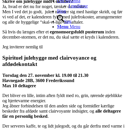
Om Súsanna
Skrive om julehygge midt i oktober?
I medierne
Ja, hvad er det nu for noget, tænker du måske.
Blog
Men I ved det jo godt, julen nærmer sig med hastige skridt, og før
vi ved af det, er kalenderen fyldt med julefrokoster, arrangementer
Søg
og alle de hyggelige “skal-vi-lige-nå”-aftaler.
Menu
Menu
Så hvis du længes efter et
egenomsorgsfuldt pusterum
inden
december-stormen, er det nu, du skal sætte et kryds i kalenderen.
Jeg inviterer nemlig til
Spirituel julehygge med clairvoyance og
afdødekontakt
Torsdag den 27. november kl. 19.00 til 21.30
Havnegade 28B, 3600 Frederikssund
Max 10 deltagere
Det bliver en lille, intim aften fyldt med ro, grin, rørende øjeblikke
og hjertevarme energier.
Jeg åbner forbindelsen til den anden side og formidler kærlige
beskeder fra afdøde samt clairvoyante indsigter, og
alle deltagere
får en personlig besked
.
Der serveres kaffe, te og lidt julegodt, og du går derfra med varme i