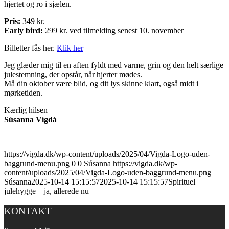
hjertet og ro i sjælen.
Pris:
349 kr.
Early bird:
299 kr. ved tilmelding senest 10. november
Billetter fås her.
Klik her
Jeg glæder mig til en aften fyldt med varme, grin og den helt særlige
julestemning, der opstår, når hjerter mødes.
Må din oktober være blid, og dit lys skinne klart, også midt i
mørketiden.
Kærlig hilsen
Súsanna Vígdá
https://vigda.dk/wp-content/uploads/2025/04/Vigda-Logo-uden-
baggrund-menu.png
0
0
Súsanna
https://vigda.dk/wp-
content/uploads/2025/04/Vigda-Logo-uden-baggrund-menu.png
Súsanna
2025-10-14 15:15:57
2025-10-14 15:15:57
Spirituel
julehygge – ja, allerede nu
KONTAKT