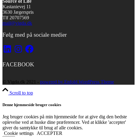
Source of Life
Kastanievej 11
3630 Jægerspris
Tlf 20707569
mail@vigda.dk
Følg med på sociale medier
LinkedIn
Instagram
Facebook
FACEBOOK
© Vigda.dk 2021 -
powered by Enfold WordPress Theme
Scroll to top
Denne hjemmeside bruger cookies
Jeg bruger cookies på min hjemmeside for at give dig den bedste
oplevelse ved at huske dine præferencer. Ved at klikke 'accepter'
giver du samtykke til brug af alle cookies.
Cookie settings
ACCEPTER