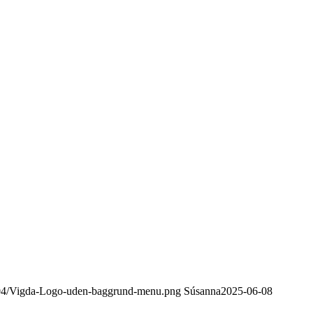
5/04/Vigda-Logo-uden-baggrund-menu.png
Súsanna
2025-06-08