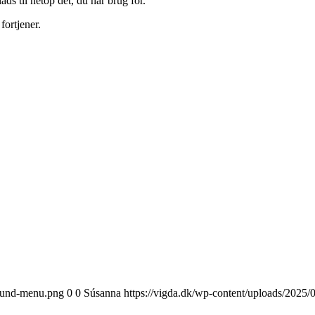
ds til netop det, du har brug for.
fortjener.
grund-menu.png
0
0
Súsanna
https://vigda.dk/wp-content/uploads/202
!