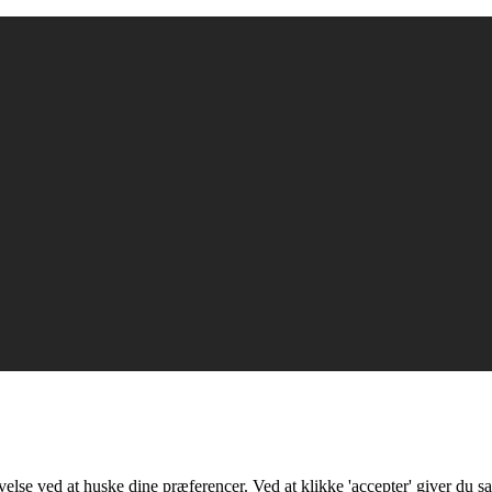
lse ved at huske dine præferencer. Ved at klikke 'accepter' giver du sa