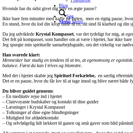
I medierne
Blog
Hvornår har du sidst givet dig selv en ægte pause?
Søg
Ikke bare fem minutter med kaffe på farten, men en rigtig pause, hvo
Menu
Menu
En stund, hvor du lod din krop falde til ro, dit sind få klarhed og din 
Da jeg udviklede
Krystal Kompasset
, var det tydeligt for mig, at
ege
Det felt på kompasset, som handler om at være i hjertet, har ikke bare
Jeg spurgte min spirituelle samarbejdsguide, om det virkelig var nødv
Han svarede klart:
Mennesker har stadig en tendens til at tro, at egenomsorg er egoistis
balance. Først da kan I trives og blomstre.
Med det i hjertet skabte jeg
Spirituel Forkælelse,
en særlig eftermid
Det er en pause, hvor du får lov til at tage imod og blive næret både fy
Du bliver guidet gennem:
– En meditativ rejse ind i hjertet
– Clairvoyante budskaber og kontakt til dine guider
– Læsninger i Krystal Kompasset
– Tolkninger af dine egne blindtegninger
– Mulighed for afdødekontakt
– Og selvfølgelig lidt lækkert til ganen og små gaver som blid påmin