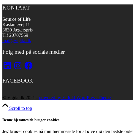
KONTAKT
Source of Life
Kastanievej 11
3630 Jægerspris
Tlf 20707569
mail@vigda.dk
Følg med på sociale medier
LinkedIn
Instagram
Facebook
FACEBOOK
© Vigda.dk 2021 -
powered by Enfold WordPress Theme
Scroll to top
Denne hjemmeside bruger cookies
Jeg bruger cookies på min hjemmeside for at give dig den bedste opleve