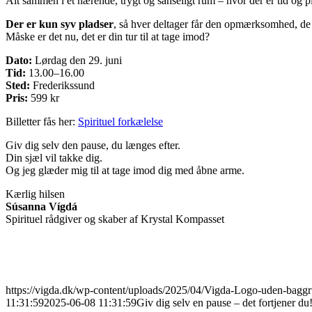
Alt sammen i et nærende, trygt og sanseligt rum – hvor der er tid og pla
Der er kun syv pladser
, så hver deltager får den opmærksomhed, de 
Måske er det nu, det er din tur til at tage imod?
Dato:
Lørdag den 29. juni
Tid:
13.00–16.00
Sted:
Frederikssund
Pris:
599 kr
Billetter fås her:
Spirituel forkælelse
Giv dig selv den pause, du længes efter.
Din sjæl vil takke dig.
Og jeg glæder mig til at tage imod dig med åbne arme.
Kærlig hilsen
Súsanna Vígdá
Spirituel rådgiver og skaber af Krystal Kompasset
https://vigda.dk/wp-content/uploads/2025/04/Vigda-Logo-uden-bag
11:31:59
2025-06-08 11:31:59
Giv dig selv en pause – det fortjener du