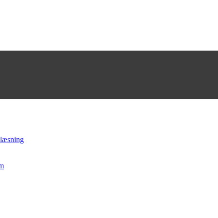
 læsning
mm