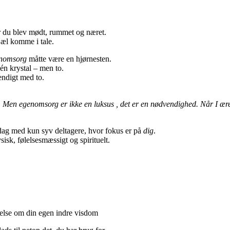
r du blev mødt, rummet og næret.
sjæl komme i tale.
nomsorg
måtte være en hjørnesten.
 én krystal – men to.
endigt med to.
k. Men egenomsorg er ikke en luksus , det er en nødvendighed. Når I ær
dag med kun syv deltagere, hvor fokus er på
dig
.
sisk, følelsesmæssigt og spirituelt.
delse om din egen indre visdom