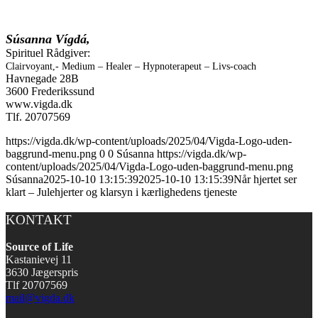
Súsanna Vígdá,
Spirituel Rådgiver:
Clairvoyant,- Medium –
Healer
– Hypnoterapeut –
Livs-coach
Havnegade 28B
3600 Frederikssund
www.vigda.dk
Tlf. 20707569
https://vigda.dk/wp-content/uploads/2025/04/Vigda-Logo-uden-
baggrund-menu.png
0
0
Súsanna
https://vigda.dk/wp-
content/uploads/2025/04/Vigda-Logo-uden-baggrund-menu.png
Súsanna
2025-10-10 13:15:39
2025-10-10 13:15:39
Når hjertet ser
klart – Julehjerter og klarsyn i kærlighedens tjeneste
KONTAKT
Source of Life
Kastanievej 11
3630 Jægerspris
Tlf 20707569
mail@vigda.dk