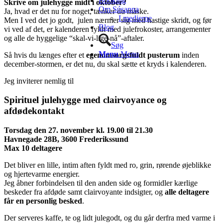
Booking
Skrive om julehygge midt i oktober?
Om Súsanna
Ja, hvad er det nu for noget, tænker du måske.
I medierne
Men I ved det jo godt, julen nærmer sig med hastige skridt, og før
Blog
vi ved af det, er kalenderen fyldt med julefrokoster, arrangementer
og alle de hyggelige “skal-vi-lige-nå”-aftaler.
Søg
Menu
Menu
Så hvis du længes efter et
egenomsorgsfuldt pusterum
inden
december-stormen, er det nu, du skal sætte et kryds i kalenderen.
Jeg inviterer nemlig til
Spirituel julehygge med clairvoyance og
afdødekontakt
Torsdag den 27. november kl. 19.00 til 21.30
Havnegade 28B, 3600 Frederikssund
Max 10 deltagere
Det bliver en lille, intim aften fyldt med ro, grin, rørende øjeblikke
og hjertevarme energier.
Jeg åbner forbindelsen til den anden side og formidler kærlige
beskeder fra afdøde samt clairvoyante indsigter, og
alle deltagere
får en personlig besked
.
Der serveres kaffe, te og lidt julegodt, og du går derfra med varme i