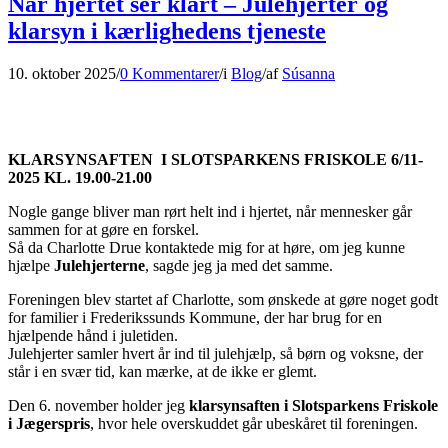
Når hjertet ser klart – Julehjerter og
klarsyn i kærlighedens tjeneste
10. oktober 2025
/
0 Kommentarer
/
i
Blog
/
af
Súsanna
KLARSYNSAFTEN I SLOTSPARKENS FRISKOLE 6/11-
2025 KL. 19.00-21.00
Nogle gange bliver man rørt helt ind i hjertet, når mennesker går
sammen for at gøre en forskel.
Så da Charlotte Drue kontaktede mig for at høre, om jeg kunne
hjælpe
Julehjerterne
, sagde jeg ja med det samme.
Foreningen blev startet af Charlotte, som ønskede at gøre noget godt
for familier i Frederikssunds Kommune, der har brug for en
hjælpende hånd i juletiden.
Julehjerter samler hvert år ind til julehjælp, så børn og voksne, der
står i en svær tid, kan mærke, at de ikke er glemt.
Den 6. november holder jeg
klarsynsaften i Slotsparkens Friskole
i Jægerspris
, hvor hele overskuddet går ubeskåret til foreningen.