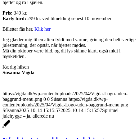
hjertet og ro i sjælen.
Pris:
349 kr.
Early bird:
299 kr. ved tilmelding senest 10. november
Billetter fås her.
Klik her
Jeg glæder mig til en aften fyldt med varme, grin og den helt særlige
julestemning, der opstår, når hjerter mødes.
Må din oktober være blid, og dit lys skinne klart, også midt i
mørketiden.
Kærlig hilsen
Súsanna Vígdá
https://vigda.dk/wp-content/uploads/2025/04/Vigda-Logo-uden-
baggrund-menu.png
0
0
Súsanna
https://vigda.dk/wp-
content/uploads/2025/04/Vigda-Logo-uden-baggrund-menu.png
Súsanna
2025-10-14 15:15:57
2025-10-14 15:15:57
Spirituel
julehygge – ja, allerede nu