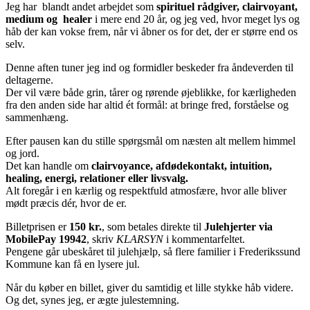
Jeg har blandt andet arbejdet som
spirituel rådgiver, clairvoyant,
medium og healer
i mere end 20 år, og jeg ved, hvor meget lys og
håb der kan vokse frem, når vi åbner os for det, der er større end os
selv.
Denne aften tuner jeg ind og formidler beskeder fra åndeverden til
deltagerne.
Der vil være både grin, tårer og rørende øjeblikke, for kærligheden
fra den anden side har altid ét formål: at bringe fred, forståelse og
sammenhæng.
Efter pausen kan du stille spørgsmål om næsten alt mellem himmel
og jord.
Det kan handle om
clairvoyance, afdødekontakt, intuition,
healing, energi, relationer eller livsvalg.
Alt foregår i en kærlig og respektfuld atmosfære, hvor alle bliver
mødt præcis dér, hvor de er.
Billetprisen er
150 kr.
, som betales direkte til
Julehjerter via
MobilePay 19942
, skriv
KLARSYN
i kommentarfeltet.
Pengene går ubeskåret til julehjælp, så flere familier i Frederikssund
Kommune kan få en lysere jul.
Når du køber en billet, giver du samtidig et lille stykke håb videre.
Og det, synes jeg, er ægte julestemning.