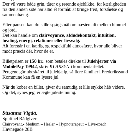
Der vil være både grin, tårer og rørende øjeblikke, for kærligheden
fra den anden side har altid ét formål: at bringe fred, forståelse og
sammenhæng.
Efter pausen kan du stille spørgsmål om næsten alt mellem himmel
og jord.
Det kan handle om
clairvoyance, afdødekontakt, intuition,
healing, energi, relationer eller livsvalg.
Alt foregår i en kærlig og respektfuld atmosfære, hvor alle bliver
mødt præcis dér, hvor de er.
Billetprisen er
150 kr.
, som betales direkte til
Julehjerter via
MobilePay 19942
, skriv
KLARSYN
i kommentarfeltet.
Pengene går ubeskåret til julehjælp, så flere familier i Frederikssund
Kommune kan få en lysere jul.
Når du køber en billet, giver du samtidig et lille stykke håb videre.
Og det, synes jeg, er ægte julestemning.
Súsanna Vígdá,
Spirituel Rådgiver:
Clairvoyant,- Medium –
Healer
– Hypnoterapeut –
Livs-coach
Havnegade 28B