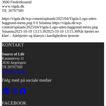
3600 Frederikssund
www.vigda.dk
Tlf. 20707569
https://vigda.dk/wp-content/uploads/2025/04/Vigda-Logo-uden-
baggrund-menu.png
0
0
Súsanna
https://vigda.dk/wp-
content/uploads/2025/04/Vigda-Logo-uden-baggrund-menu.png
Súsanna
2025-10-10 13:15:39
2025-10-10 13:15:39
Når hjertet ser
klart – Julehjerter og klarsyn i kærlighedens tjeneste
KONTAKT
Source of Life
Kastanievej 11
3630 Jægerspris
Tlf 20707569
mail@vigda.dk
Følg med på sociale medier
LinkedIn
Instagram
Facebook
FACEBOOK