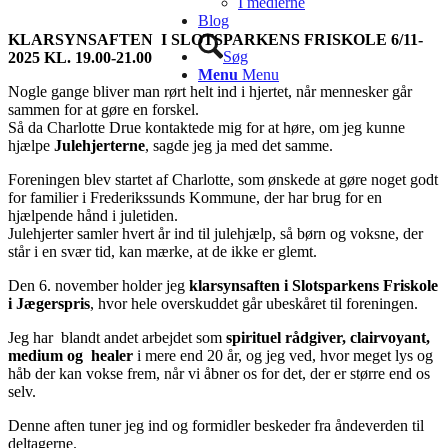
I medierne
Blog
KLARSYNSAFTEN I SLOTSPARKENS FRISKOLE 6/11-
Søg
2025 KL. 19.00-21.00
Menu
Menu
Nogle gange bliver man rørt helt ind i hjertet, når mennesker går
sammen for at gøre en forskel.
Så da Charlotte Drue kontaktede mig for at høre, om jeg kunne
hjælpe
Julehjerterne
, sagde jeg ja med det samme.
Foreningen blev startet af Charlotte, som ønskede at gøre noget godt
for familier i Frederikssunds Kommune, der har brug for en
hjælpende hånd i juletiden.
Julehjerter samler hvert år ind til julehjælp, så børn og voksne, der
står i en svær tid, kan mærke, at de ikke er glemt.
Den 6. november holder jeg
klarsynsaften i Slotsparkens Friskole
i Jægerspris
, hvor hele overskuddet går ubeskåret til foreningen.
Jeg har blandt andet arbejdet som
spirituel rådgiver, clairvoyant,
medium og healer
i mere end 20 år, og jeg ved, hvor meget lys og
håb der kan vokse frem, når vi åbner os for det, der er større end os
selv.
Denne aften tuner jeg ind og formidler beskeder fra åndeverden til
deltagerne.