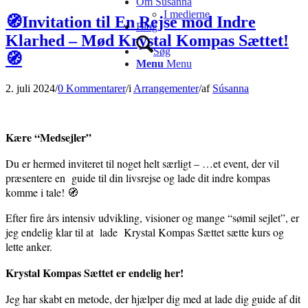
Om Súsanna
I medierne
🧭Invitation til En Rejse mod Indre
Blog
Klarhed – Mød Krystal Kompas Sættet!
Søg
🧭
Menu
Menu
2. juli 2024
/
0 Kommentarer
/
i
Arrangementer
/
af
Súsanna
Kære “Medsejler”
Du er hermed inviteret til noget helt særligt – …et event, der vil
præsentere en guide til din livsrejse og lade dit indre kompas
komme i tale! 🧭
Efter fire års intensiv udvikling, visioner og mange “sømil sejlet”, er
jeg endelig klar til at lade Krystal Kompas Sættet sætte kurs og
lette anker.
Krystal Kompas Sættet er endelig her!
Jeg har skabt en metode, der hjælper dig med at lade dig guide af dit