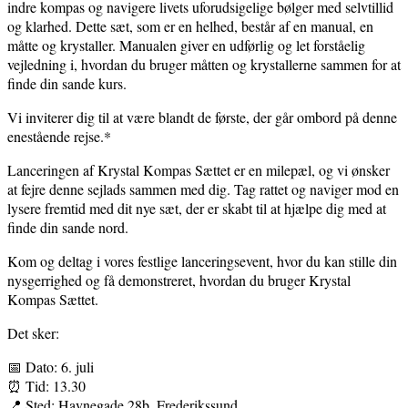
indre kompas og navigere livets uforudsigelige bølger med selvtillid
og klarhed. Dette sæt, som er en helhed, består af en manual, en
måtte og krystaller. Manualen giver en udførlig og let forståelig
vejledning i, hvordan du bruger måtten og krystallerne sammen for at
finde din sande kurs.
Vi inviterer dig til at være blandt de første, der går ombord på denne
enestående rejse.*
Lanceringen af Krystal Kompas Sættet er en milepæl, og vi ønsker
at fejre denne sejlads sammen med dig. Tag rattet og naviger mod en
lysere fremtid med dit nye sæt, der er skabt til at hjælpe dig med at
finde din sande nord.
Kom og deltag i vores festlige lanceringsevent, hvor du kan stille din
nysgerrighed og få demonstreret, hvordan du bruger Krystal
Kompas Sættet.
Det sker:
📅 Dato: 6. juli
⏰ Tid: 13.30
📍 Sted: Havnegade 28b, Frederikssund