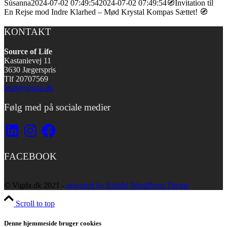
Súsanna
2024-07-02 07:49:54
2024-07-02 07:49:54
🧭Invitation til
En Rejse mod Indre Klarhed – Mød Krystal Kompas Sættet! 🧭
KONTAKT
Source of Life
Kastanievej 11
3630 Jægerspris
Tlf 20707569
mail@vigda.dk
Følg med på sociale medier
LinkedIn
Instagram
Facebook
FACEBOOK
© Vigda.dk 2021 -
powered by Enfold WordPress Theme
Scroll to top
Denne hjemmeside bruger cookies