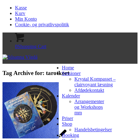
Kasse
Kurv
Min Konto
Cookie- og privatlivspolitik
0
Shopping Cart
Home
Tag Archive for:
tarotkort
Sessioner
Krystal Kompasset –
clairvoyant læsning
Afdødekontakt
Kalender
Arrangementer
og Workshops
mm
Priser
Shop
Handelsbetingelser
Booking