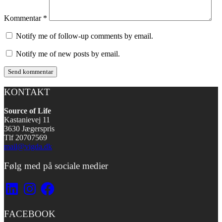
Kommentar
*
Notify me of follow-up comments by email.
Notify me of new posts by email.
KONTAKT
Source of Life
Kastanievej 11
3630 Jægerspris
Tlf 20707569
mail@vigda.dk
Følg med på sociale medier
LinkedIn
Instagram
Facebook
FACEBOOK