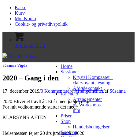
Kasse
Kurv
Min Konto
Cookie- og privatlivspolitik
0
Shopping Cart
Súsanna Vígdá
Home
Sessioner
2020 – Gang i den
Krystal Kompasset –
clairvoyant læsning
Afdødekontakt
17. december 2019
/
0 Kommentarer
/
i
Arrangementer
/
af
Súsanna
Kalender
Arrangementer
2020 Bliver et travlt år. Et år med gang i den.
og Workshops
For mit vedkommende starter det med:
mm
Priser
KLARSYNS-AFTEN
Shop
Handelsbetingelser
Booking
Helsemessen fejrer 20 års jubilæum i 2020.