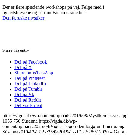
Der er flere spædende workshops på vej. Følge med i
nyhedsbrevene og på min Facbook side her:
Den færøske mystiker
Share this entry
Del på Facebook
Del på X
Share on WhatsApp
Del på Pinterest
Del på LinkedIn
Del på Tumblr
Del på Vk
Del på Reddit
Del via E-mail
https://vigda.dk/wp-content/uploads/2019/08/Mystikerens-vej-.jpg
1055
750
Súsanna
https://vigda.dk/wp-
content/uploads/2025/04/Vigda-Logo-uden-baggrund-menu.png
Súsanna
2019-12-17 22:25:04
2019-12-17 22:28:51
2020 – Gang i