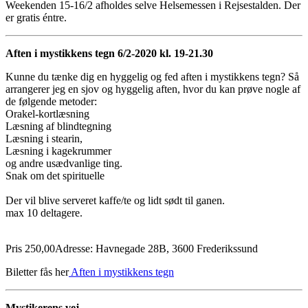
Weekenden 15-16/2 afholdes selve Helsemessen i Rejsestalden. Der
er gratis éntre.
Aften i mystikkens tegn 6/2-2020 kl. 19-21.30
Kunne du tænke dig en hyggelig og fed aften i mystikkens tegn? Så
arrangerer jeg en sjov og hyggelig aften, hvor du kan prøve nogle af
de følgende metoder:
Orakel-kortlæsning
Læsning af blindtegning
Læsning i stearin,
Læsning i kagekrummer
og andre usædvanlige ting.
Snak om det spirituelle
Der vil blive serveret kaffe/te og lidt sødt til ganen.
max 10 deltagere.
Pris 250,00
Adresse: Havnegade 28B, 3600 Frederikssund
Biletter fås her
Aften i mystikkens tegn
Mystikerens vej