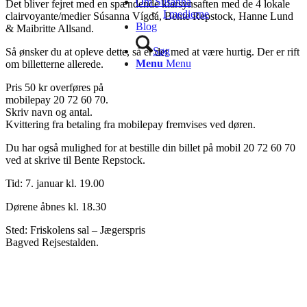
Om Súsanna
Det bliver fejret med en spændende klarsynsaften med de 4 lokale
I medierne
clairvoyante/medier Súsanna Vígdá, Bente Repstock, Hanne Lund
Blog
& Maibritte Allsand.
Søg
Så ønsker du at opleve dette, så er det med at være hurtig. Der er rift
Menu
Menu
om billetterne allerede.
Pris 50 kr overføres på
mobilepay 20 72 60 70.
Skriv navn og antal.
Kvittering fra betaling fra mobilepay fremvises ved døren.
Du har også mulighed for at bestille din billet på mobil 20 72 60 70
ved at skrive til Bente Repstock.
Tid: 7. januar kl. 19.00
Dørene åbnes kl. 18.30
Sted: Friskolens sal – Jægerspris
Bagved Rejsestalden.