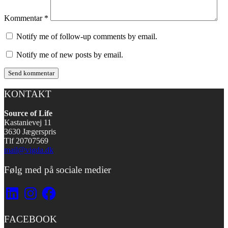
Kommentar
*
Notify me of follow-up comments by email.
Notify me of new posts by email.
KONTAKT
Source of Life
Kastanievej 11
3630 Jægerspris
Tlf 20707569
mail@vigda.dk
Følg med på sociale medier
LinkedIn
Instagram
Facebook
FACEBOOK