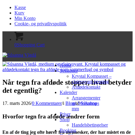
Kasse
Kurv
Min Konto
Cookie- og privatlivspolitik
0
Shopping Cart
Home
Sessioner
Krystal Kompasset –
Når tegn fra afdøde stopper, hvad betyder
clairvoyant læsning
Afdødekontakt
det egentlig?
Kalender
Arrangementer
17. marts 2026
/
0 Kommentarer
/
i
Blog
/
af
Súsanna
og Workshops
mm
Priser
Hvorfor tegn fra afdøde ændrer form
Shop
Handelsbetingelser
Booking
En af de ting jeg ofte hører fra mennesker, der har mistet en de