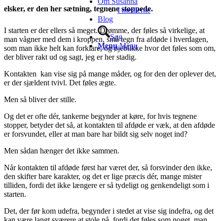
Om Súsanna
elsker, er den her sætning, tegnene stoppede.
I medierne
Blog
I starten er der ellers så meget. Drømme, der føles så virkelige, at
Søg
man vågner med dem i kroppen, små tegn fra afdøde i hverdagen,
Menu
Menu
som man ikke helt kan forklare, og øjeblikke hvor det føles som om,
der bliver rakt ud og sagt, jeg er her stadig.
Kontakten kan vise sig på mange måder, og for den der oplever det,
er der sjældent tvivl. Det føles ægte.
Men så bliver der stille.
Og det er ofte dér, tankerne begynder at køre, for hvis tegnene
stopper, betyder det så, at kontakten til afdøde er væk, at den afdøde
er forsvundet, eller at man bare har bildt sig selv noget ind?
Men sådan hænger det ikke sammen.
Når kontakten til afdøde først har været der, så forsvinder den ikke,
den skifter bare karakter, og det er lige præcis dér, mange mister
tilliden, fordi det ikke længere er så tydeligt og genkendeligt som i
starten.
Det, der før kom udefra, begynder i stedet at vise sig indefra, og det
kan være langt sværere at stole på, fordi det føles som noget, man