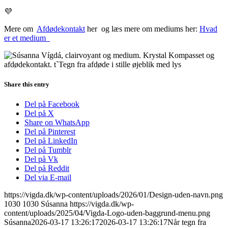
💜
Mere om
Afdødekontakt
her og læs mere om mediums her:
Hvad
er et medium
Share this entry
Del på Facebook
Del på X
Share on WhatsApp
Del på Pinterest
Del på LinkedIn
Del på Tumblr
Del på Vk
Del på Reddit
Del via E-mail
https://vigda.dk/wp-content/uploads/2026/01/Design-uden-navn.png
1030
1030
Súsanna
https://vigda.dk/wp-
content/uploads/2025/04/Vigda-Logo-uden-baggrund-menu.png
Súsanna
2026-03-17 13:26:17
2026-03-17 13:26:17
Når tegn fra