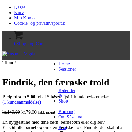
Kasse
Kurv
Min Konto
Cookie- og privatlivspolitik
0
Shopping Cart
Tilbud!
Home
Sessioner
Findrik, den færøske trold
Kalender
Priser
Bedømt som
5.00
ud af 5 baseret på
1
kundebedømmelse
Shop
(
1
kundeanmeldelse)
Booking
Den
Den
kr.
149.00
kr.
79.00
inkl. moms
Om Súsanna
oprindelige
aktuelle
En hyggestund med dine børn, børnebørn eller dig selv
pris
pris
En sød lille børnebog om den færøske trold Findrik, der skal til at
Blog
var:
er: