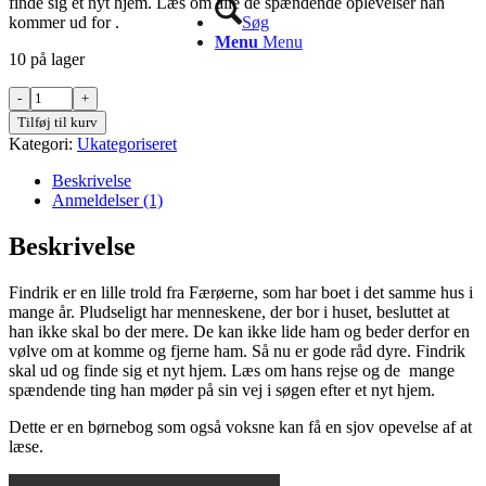
finde sig et nyt hjem. Læs om alle de spændende oplevelser han
kr.149.00.
kr.79.00.
kommer ud for .
Søg
Menu
Menu
10 på lager
Findrik,
den
Tilføj til kurv
færøske
Kategori:
Ukategoriseret
trold
antal
Beskrivelse
Anmeldelser (1)
Beskrivelse
Findrik er en lille trold fra Færøerne, som har boet i det samme hus i
mange år. Pludseligt har menneskene, der bor i huset, besluttet at
han ikke skal bo der mere. De kan ikke lide ham og beder derfor en
vølve om at komme og fjerne ham. Så nu er gode råd dyre. Findrik
skal ud og finde sig et nyt hjem. Læs om hans rejse og de mange
spændende ting han møder på sin vej i søgen efter et nyt hjem.
Dette er en børnebog som også voksne kan få en sjov opevelse af at
læse.