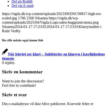
Del på Reddit
Del via E-mail
https://vigda.dk/wp-content/uploads/2023/09/DSC09817-high-res-
scaled.jpg
1706
2560
Súsanna
https://vigda.dk/wp-
content/uploads/2025/04/Vigda-Logo-uden-baggrund-menu.png
Súsanna
2024-01-17 17:23:01
2024-01-17 17:23:01
Klarsynsaften i
Ruds Vedby
Du ville måske også kunne lide
Når hjertet ser klart – Julehjerter og klarsyn i kærlighedens
tjeneste
0
replies
Skriv en kommentar
Want to join the discussion?
Feel free to contribute!
Skriv et svar
Din e-mailadresse vil ikke blive publiceret.
Krævede felter er