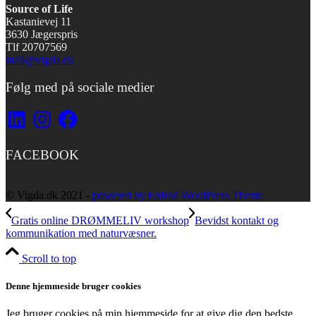
Source of Life
Kastanievej 11
3630 Jægerspris
Tlf 20707569
mail@vigda.dk
Følg med på sociale medier
LinkedIn
Instagram
Facebook
FACEBOOK
© Vigda.dk 2021 -
powered by Enfold WordPress Theme
Gratis online DRØMMELIV workshop
Bevidst kontakt og
kommunikation med naturvæsner.
Scroll to top
Denne hjemmeside bruger cookies
Jeg bruger cookies på min hjemmeside for at give dig den bedste