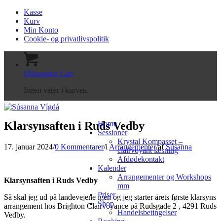
Kasse
Kurv
Min Konto
Cookie- og privatlivspolitik
0
Shopping Cart
Ingen varer i kurven.
Klarsynsaften i Ruds Vedby
Home
Sessioner
Krystal Kompasset –
17. januar 2024
/
0 Kommentarer
/
i
Arrangementer
/
af
Súsanna
clairvoyant læsning
Afdødekontakt
Kalender
Arrangementer og Workshops
Klarsynsaften i Ruds Vedby
mm
Priser
Så skal jeg ud på landevejene igen og jeg starter årets første klarsyns
Shop
arrangement hos Brighton Clairvoyance på Rudsgade 2 , 4291 Ruds
Handelsbetingelser
Vedby.