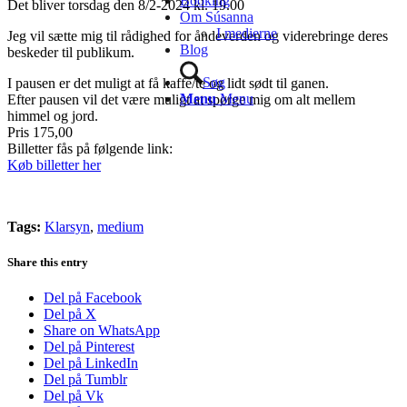
Booking
Det bliver torsdag den 8/2-2024 kl. 19.00
Om Súsanna
I medierne
Jeg vil sætte mig til rådighed for åndeverden og viderebringe deres
Blog
beskeder til publikum.
Søg
I pausen er det muligt at få kaffe/te og lidt sødt til ganen.
Menu
Menu
Efter pausen vil det være muligt at spørge mig om alt mellem
himmel og jord.
Pris 175,00
Billetter fås på følgende link:
Køb billetter her
Tags:
Klarsyn
,
medium
Share this entry
Del på Facebook
Del på X
Share on WhatsApp
Del på Pinterest
Del på LinkedIn
Del på Tumblr
Del på Vk