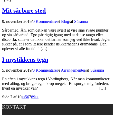
Mit sårbare sted
9. november 2019
/
0 Kommentarer
/
i
Blog
/
af
Súsanna
Sårbarhed. Åh, som det kan være svært at vise sine svage punkter
og sin sårbarhed. Ego går rigtig igang med at danse tango eller
disco. Ja, stille er det ikke, det larmer som jeg ved ikke hvad. Jeg er
sikker på, at I som læsere kender usikkerhedens dramadans. Den
oplever vi alle fra tid til […]
I mystikkens tegn
5. november 2019
/
0 Kommentarer
/
i
Arrangementer
/
af
Súsanna
En aften i mystikkens tegn i Vordingborg. Når man kommunikerer
med alting, og bruger egen krop meget. En spurgte mig forleden,
hvad en mystiker var? […]
Side 7 af 10
«
‹
5
6
7
8
9
›
»
KONTAKT