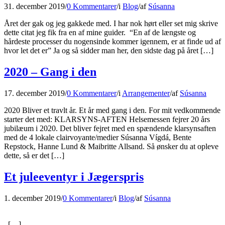
31. december 2019
/
0 Kommentarer
/
i
Blog
/
af
Súsanna
Året der gak og jeg gakkede med. I har nok hørt eller set mig skrive
dette citat jeg fik fra en af mine guider. “En af de længste og
hårdeste processer du nogensinde kommer igennem, er at finde ud af
hvor let det er” Ja og så sidder man her, den sidste dag på året […]
2020 – Gang i den
17. december 2019
/
0 Kommentarer
/
i
Arrangementer
/
af
Súsanna
2020 Bliver et travlt år. Et år med gang i den. For mit vedkommende
starter det med: KLARSYNS-AFTEN Helsemessen fejrer 20 års
jubilæum i 2020. Det bliver fejret med en spændende klarsynsaften
med de 4 lokale clairvoyante/medier Súsanna Vígdá, Bente
Repstock, Hanne Lund & Maibritte Allsand. Så ønsker du at opleve
dette, så er det […]
Et juleeventyr i Jægerspris
1. december 2019
/
0 Kommentarer
/
i
Blog
/
af
Súsanna
[…]