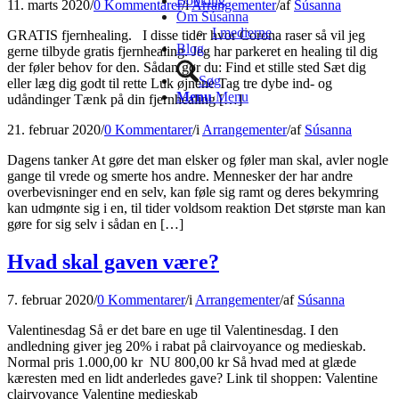
Booking
11. marts 2020
/
0 Kommentarer
/
i
Arrangementer
/
af
Súsanna
Om Súsanna
I medierne
GRATIS fjernhealing. I disse tider hvor Corona raser så vil jeg
Blog
gerne tilbyde gratis fjernhealing. Jeg har parkeret en healing til dig
der føler behov for den. Sådan gør du: Find et stille sted Sæt dig
Søg
eller læg dig godt til rette Luk øjnene Tag tre dybe ind- og
Menu
Menu
udåndinger Tænk på din fjernhealing […]
21. februar 2020
/
0 Kommentarer
/
i
Arrangementer
/
af
Súsanna
Dagens tanker At gøre det man elsker og føler man skal, avler nogle
gange til vrede og smerte hos andre. Mennesker der har andre
overbevisninger end en selv, kan føle sig ramt og deres bekymring
kan udmønte sig i en, til tider voldsom reaktion Det største man kan
gøre for sig selv i sådan en […]
Hvad skal gaven være?
7. februar 2020
/
0 Kommentarer
/
i
Arrangementer
/
af
Súsanna
Valentinesdag Så er det bare en uge til Valentinesdag. I den
andledning giver jeg 20% i rabat på clairvoyance og medieskab.
Normal pris 1.000,00 kr NU 800,00 kr Så hvad med at glæde
kæresten med en lidt anderledes gave? Link til shoppen: Valentine
clairvoyance Valentine medieskab