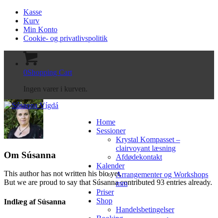
Kasse
Kurv
Min Konto
Cookie- og privatlivspolitik
0
Shopping Cart
Ingen varer i kurven.
Home
Sessioner
Krystal Kompasset –
clairvoyant læsning
Om
Súsanna
Afdødekontakt
Kalender
This author has not written his bio yet.
Arrangementer og Workshops
But we are proud to say that
Súsanna
contributed 93 entries already.
mm
Priser
Shop
Indlæg af Súsanna
Handelsbetingelser