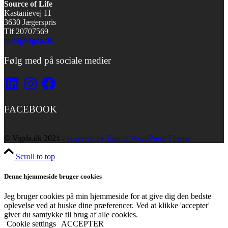
Source of Life
Kastanievej 11
3630 Jægerspris
Tlf 20707569
mail@vigda.dk
Følg med på sociale medier
LinkedIn
Instagram
Facebook
FACEBOOK
© Vigda.dk 2021 -
powered by Enfold WordPress Theme
Scroll to top
Denne hjemmeside bruger cookies
Jeg bruger cookies på min hjemmeside for at give dig den bedste
oplevelse ved at huske dine præferencer. Ved at klikke 'accepter'
giver du samtykke til brug af alle cookies.
Cookie settings
ACCEPTER