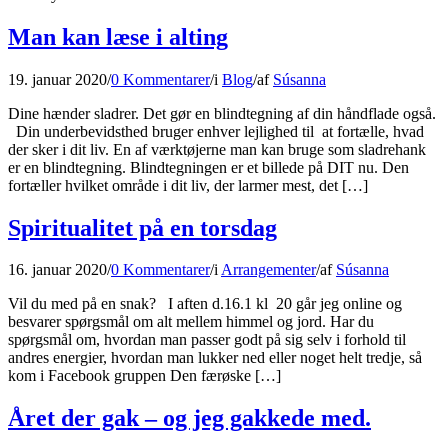
Man kan læse i alting
19. januar 2020
/
0 Kommentarer
/
i
Blog
/
af
Súsanna
Dine hænder sladrer. Det gør en blindtegning af din håndflade også.
Din underbevidsthed bruger enhver lejlighed til at fortælle, hvad
der sker i dit liv. En af værktøjerne man kan bruge som sladrehank
er en blindtegning. Blindtegningen er et billede på DIT nu. Den
fortæller hvilket område i dit liv, der larmer mest, det […]
Spiritualitet på en torsdag
16. januar 2020
/
0 Kommentarer
/
i
Arrangementer
/
af
Súsanna
Vil du med på en snak? I aften d.16.1 kl 20 går jeg online og
besvarer spørgsmål om alt mellem himmel og jord. Har du
spørgsmål om, hvordan man passer godt på sig selv i forhold til
andres energier, hvordan man lukker ned eller noget helt tredje, så
kom i Facebook gruppen Den færøske […]
Året der gak – og jeg gakkede med.