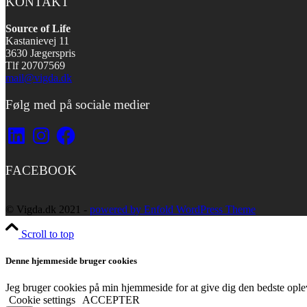
KONTAKT
Source of Life
Kastanievej 11
3630 Jægerspris
Tlf 20707569
mail@vigda.dk
Følg med på sociale medier
LinkedIn
Instagram
Facebook
FACEBOOK
© Vigda.dk 2021 -
powered by Enfold WordPress Theme
Scroll to top
Denne hjemmeside bruger cookies
Jeg bruger cookies på min hjemmeside for at give dig den bedste opleve
Cookie settings
ACCEPTER