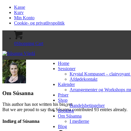
Kasse
Kurv
Min Konto
Cookie- og privatlivspolitik
0
Shopping Cart
Home
Sessioner
Krystal Kompasset – clairvoyant
Afdødekontakt
Kalender
Arrangementer og Workshops 
Om
Súsanna
Priser
Shop
This author has not written his bio yet.
Handelsbetingelser
But we are proud to say that
Súsanna
contributed 93 entries already.
Booking
Om Súsanna
Indlæg af Súsanna
I medierne
Blog