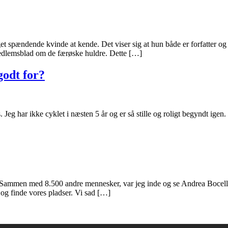
nde kvinde at kende. Det viser sig at hun både er forfatter og red
medlemsblad om de færøske huldre. Dette […]
godt for?
Jeg har ikke cyklet i næsten 5 år og er så stille og roligt begyndt igen
rum. Sammen med 8.500 andre mennesker, var jeg inde og se Andrea Bocelli
 og finde vores pladser. Vi sad […]