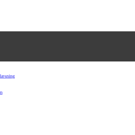
 læsning
mm